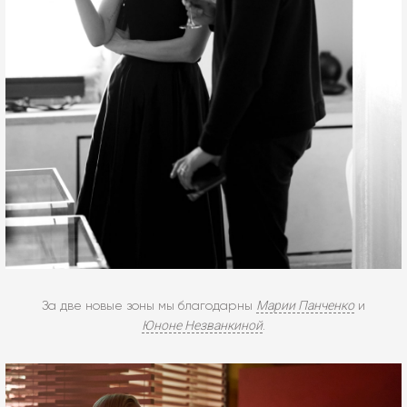
Марии Панченко
За две новые зоны мы благодарны
и
Юноне Незванкиной
.