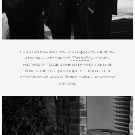
При этом нашлось место авторскому видению:
Glas Italia
стеклянный гардероб
украсили
настоящим традиционным кимоно и живыми
бабочками, а с проектора мы показывали
классические чёрно-белые фильмы Альфреда
Хичкока.