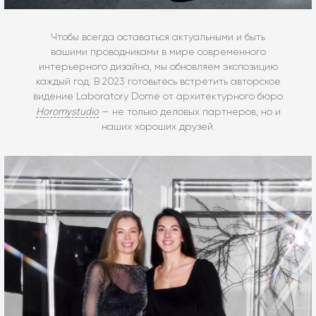
Чтобы всегда оставаться актуальными и быть
вашими проводниками в мире современного
интерьерного дизайна, мы обновляем экспозицию
каждый год. В 2023 готовьтесь встретить авторское
видение Laboratory Dome от архитектурного бюро
Horomystudio
— не только деловых партнеров, но и
наших хороших друзей.