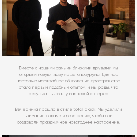
Вместе с нашими самыми близкими друзьями мы
открыли новую главу нашего шоурума. Для нас
настолько масштабное обновление пространства
стало первым подобным опытом, и мы рады, что
результат вызвал у вас такой интерес.
Вечеринка прошла в стиле total black. Мы уделили
внимание подаче и освещению, чтобы они
создавали праздничное новогоднее настроение.