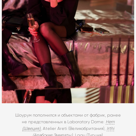
Шоурум пополнился и объектами от фабрик, ранее
Hem
не представленных в Laboratory Dome:
(Швеция)
Irthi
, Atelier Areti (Великобритания),
(Арабские Эмираты)
, Lagu (Турция).