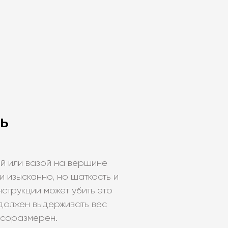
ь
ой или вазой на вершине
и изысканно, но шаткость и
нструкции может убить это
 должен выдерживать вес
 соразмерен.