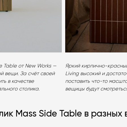
e Table от New Works —
Яркий кирпично-красный 
 вещи. За счёт своей
Living высокий и достато
ть в качестве
поставить что-то масшт
ального столика.
вещицы будут смотретьс
ик Mass Side Table в разных 