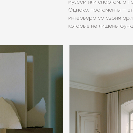
музеем или спортом, а н
Однако, постаменты — эт
интерьера со своим ари
которые не лишены функ