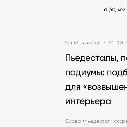
+7 (812) 402
Статьи по дизайну
/
24.10.202
Пьедесталы, 
подиумы: под
для «возвыше
интерьера
Слово «пьедестал» скор