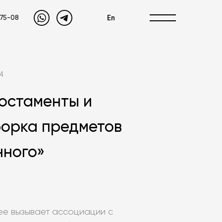
En
-75-08
4
постаменты и
борка предметов
нного»
ее вызывает ассоциации с