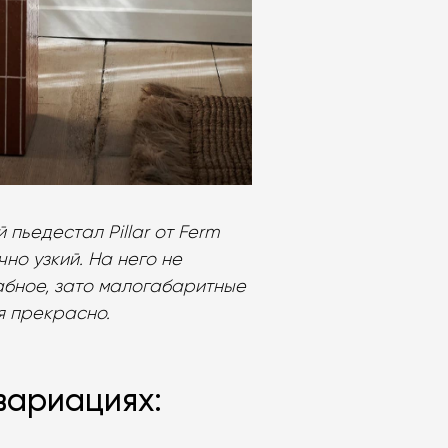
пьедестал Pillar от Ferm
чно узкий. На него не
абное, зато малогабаритные
я прекрасно.
вариациях: