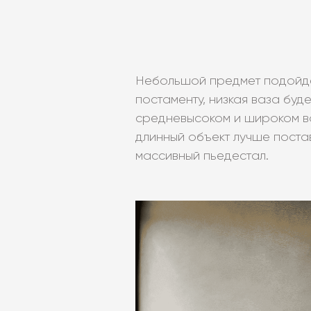
Небольшой предмет подойдё
постаменту, низкая ваза буд
средневысоком и широком в
длинный объект лучше постав
массивный пьедестал.