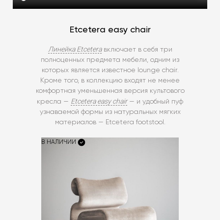
Etcetera easy chair
Линейка Etcetera
включает в себя три
полноценных предмета мебели, одним из
которых является известное lounge chair.
Кроме того, в коллекцию входят не менее
комфортная уменьшенная версия культового
Etcetera easy chair
кресла —
— и удобный пуф
узнаваемой формы из натуральных мягких
материалов — Etcetera footstool.
В НАЛИЧИИ