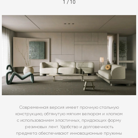
1
/
10
Современная версия имеет прочную стальную
конструкцию, обтянутую мягким велюром и хлопком
с использованием эластичных, придающих форму
резиновых лент. Удобство и долговечность
предмета обеспечивают инновационные пружины