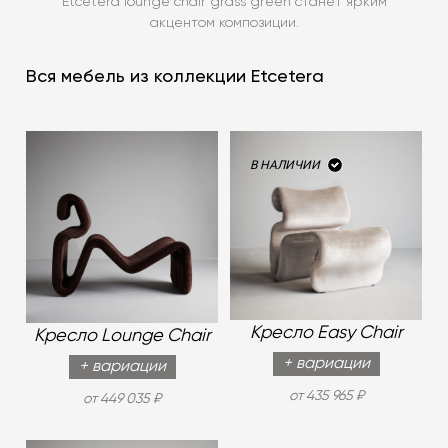
Etcetera lounge chair grass green станет ярким
акцентом композиции.
Вся мебель из коллекции Etcetera
В НАЛИЧИИ
Кресло Easy Chair
Кресло Lounge Chair
+ вариации
+ вариации
от 435 965 ₽
от 449 035 ₽