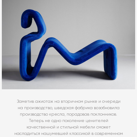
Заметив ажиотаж на вторичном рынке и очереди
на производство, шведская фабрика возобновила
производство кресла, порадовав поклонников.
Теперь не одно поколение ценителей
качественной и стильной мебели сможет
насладиться нашумевшей классикой в современном