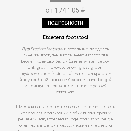
от 174 105 ₽
ПОДРОБНОСТИ
Etcetera footstool
Пуф Etcetera footstool
и остальные предметы
линейки доступны в коричневом (chocolate
brown), кремово-белом (creme white), сером
(zink grey), ярко-зелёном (grass green),
глубоком синем (klein blue), манящем красном
(ruby red), нейтральном бежевом (sand beige)
и приглушённом жёлтом (turmeric yellow)
оттенках.
Широкая палитра цветов позволяет использовать
кресло для реализации любых дизайнерских
решений. Так, Etcetera lounge chair sand beige
отлично впишется в классический интерьер, а