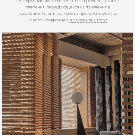
Они вручную изготавливаются в древней технике
плетения, передающейся из поколения в
поколение. Кстати, вы можете прочитать об этих
в отдельной статье
креслах подробней
.