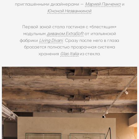
Марией Панченко
приглашёнными дизайнерами —
и
Юноной Незванкиной
.
Первой зоной стала гостиная с «блестящим»
диваном ExtraSoft
модульным
от итальянской
Living Divani
фабрики
. Сразу после него в глаза
бросается полностью прозрачная система
Glas Italia
хранения
из стекла.