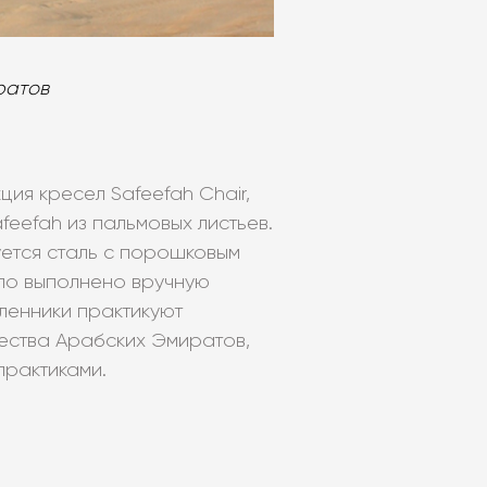
ратов
ция кресел Safeefah Chair,
feefah из пальмовых листьев.
уется сталь с порошковым
ло выполнено вручную
ленники практикуют
чества Арабских Эмиратов,
практиками.