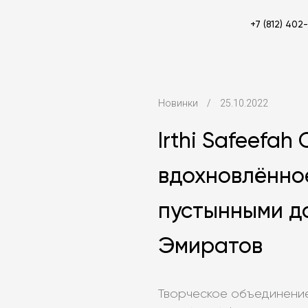
+7 (812) 402
Новинки
/
25.10.2022
Irthi Safeefah
вдохновлённо
пустынными д
Эмиратов
Творческое объединение 