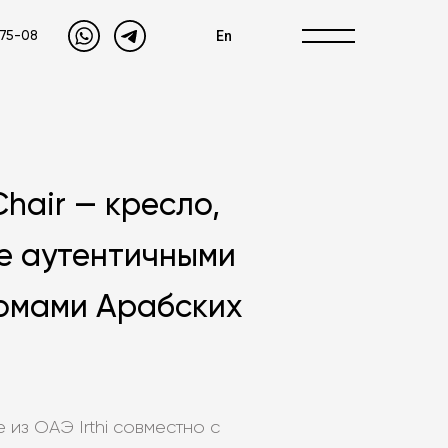
En
-75-08
 Chair — кресло,
е аутентичными
омами Арабских
из ОАЭ Irthi совместно с