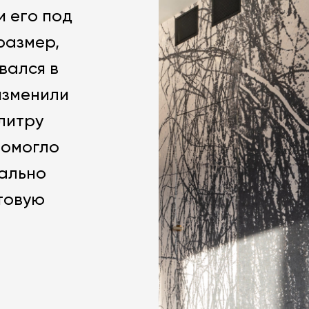
и его под
размер,
вался в
изменили
алитру
помогло
еально
товую