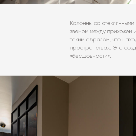
Колонны со стеклянными
звеном между прихожей 
таким образом, что нах
пространствах. Это со
«бесшовности».