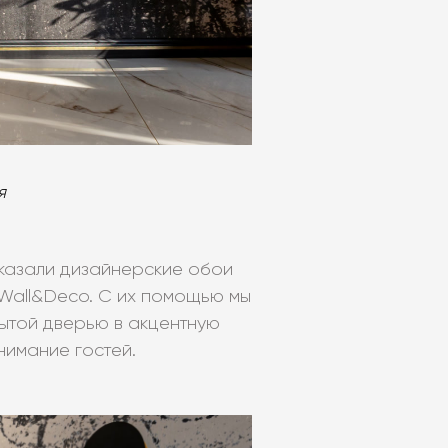
я
аказали дизайнерские обои
 Wall&Deco. С их помощью мы
рытой дверью в акцентную
нимание гостей.