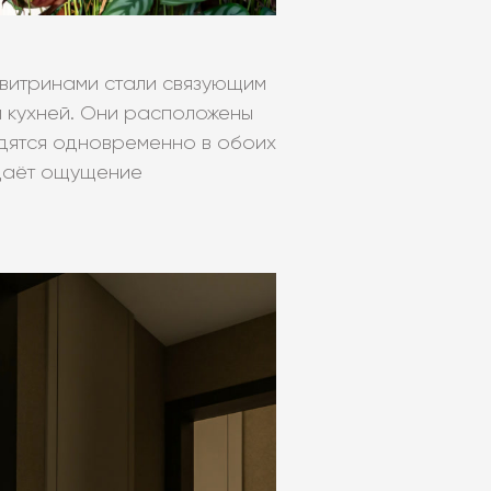
 витринами стали связующим
и кухней. Они расположены
одятся одновременно в обоих
здаёт ощущение