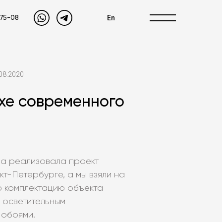
En
-75-08
08.2020
хе современного
ва реализовала проект
кт-Петербурге, а мы взяли на
ю комплектацию объекта
 осветительным
 обоями.