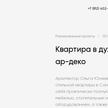
+7 (812) 402
Реализованные проекты
/
05.
Квартира в ду
ар-деко
Архитектор Ольга Юняе
стильной квартиры в Сан
себя практически полну
мебелью, отопительным и
оборудованием, а также