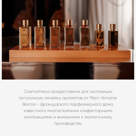
Cosmotheca предоставили для экспозиции
актуальную линейку ароматов от Marc-Antoine
Barrois - французского парфюмерного дома,
известного многослойными ольфакторными
композициями и вниманием к экологичному
производству.