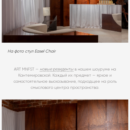
На фото стул Easel Chair
новые резиденты
ART MNFST —
в нашем шоуруме на
Кантемировской. Каждый их предмет — яркое и
самостоятельное высказывание, подходщее на роль
смыслового центра пространства.