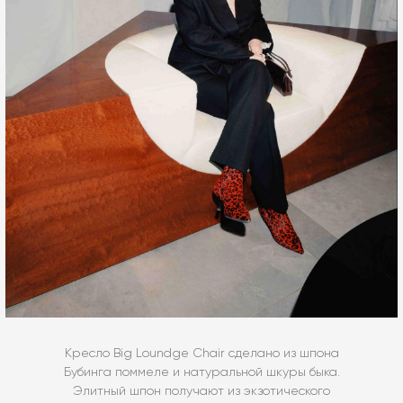
Кресло Big Loundge Chair сделано из шпона
Бубинга поммеле и натуральной шкуры быка.
Элитный шпон получают из экзотического