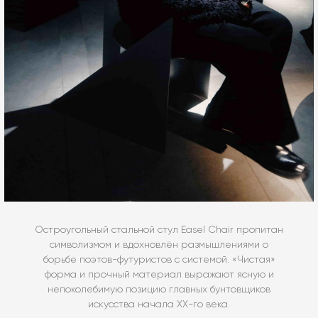
Остроугольный стальной стул Easel Chair пропитан
символизмом и вдохновлён размышлениями о
борьбе поэтов-футуристов с системой. «Чистая»
форма и прочный материал выражают ясную и
непоколебимую позицию главных бунтовщиков
искусства начала XX-го века.