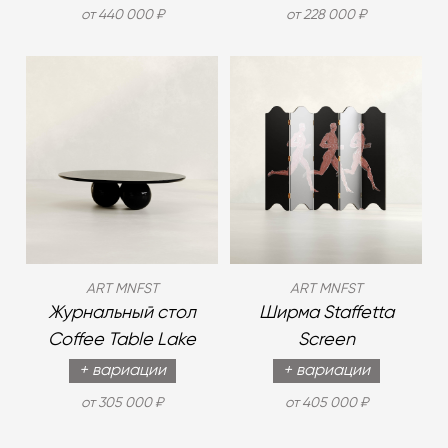
от 440 000 ₽
от 228 000 ₽
ART MNFST
ART MNFST
Журнальный стол
Ширма Staffetta
Coffee Table Lake
Screen
+ вариации
+ вариации
от 305 000 ₽
от 405 000 ₽