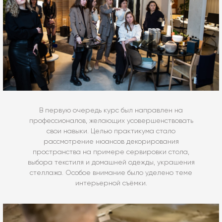
В первую очередь курс был направлен на
профессионалов, желающих усовершенствовать
свои навыки. Целью практикума стало
рассмотрение нюансов декорирования
пространства на примере сервировки стола,
выбора текстиля и домашней одежды, украшения
стеллажа. Особое внимание было уделено теме
интерьерной съёмки.