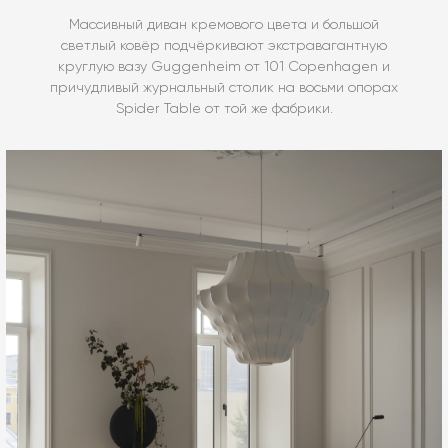
Массивный диван кремового цвета и большой
светлый ковёр подчёркивают экстравагантную
круглую вазу Guggenheim от 101 Copenhagen и
причудливый журнальный столик на восьми опорах
Spider Table от той же фабрики.