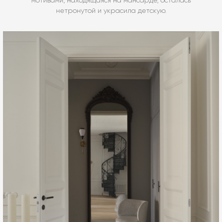
мотивами, находящаяся на мансарде, осталась
нетронутой и украсила детскую.