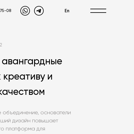
En
-75-08
2
 авангардные
к креативу и
качеством
 объединение, основатели
роший дизайн повышает
то платформа для