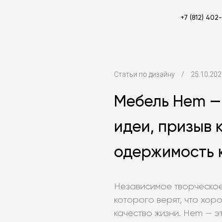
+7 (812) 402
Статьи по дизайну
/
25.10.202
Мебель Hem —
идеи, призыв 
одержимость 
Независимое творческое
которого верят, что хо
качество жизни. Hem — э