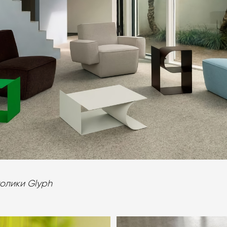
олики Glyph