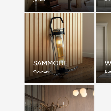
Дания
Ит
SAMMODE
W
Франция
Да