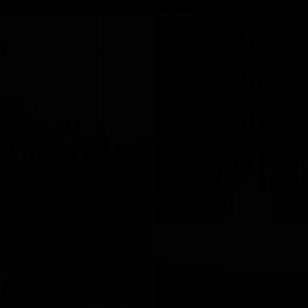
ÄSTBERG
еция