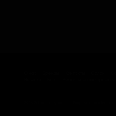
О нас
Бренды
Контакты
Салон
Са
Новинки
Блог
Реализованные проекты
2026 © Laboratory group
Разработано в
Indexis