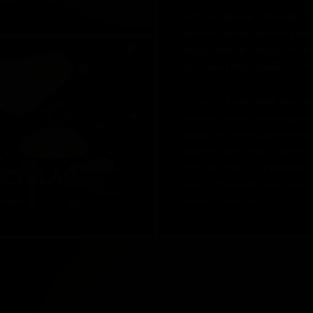
алия
Halo — проект концепт
проекторов нового пок
творческой лаборатори
дизайна Mandalaki.
Сочетая научные иссле
процессами промышленн
создает уникальные пр
рамки простых осветите
это не просто предмет
UCEPLAN
чудо, трансформирующ
алия
пространства.