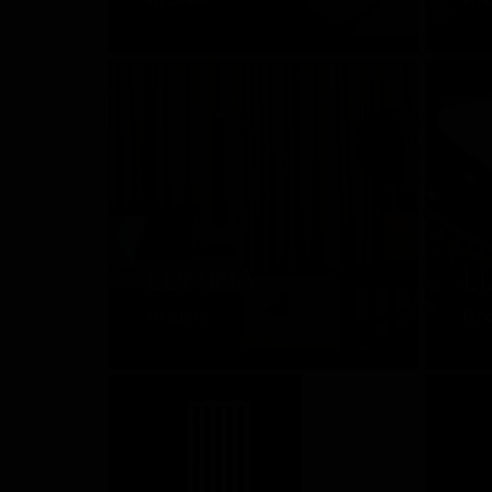
Италия
Ит
LUMINA
L
Италия
Ит