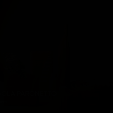
AOLA PARONETTO
алия