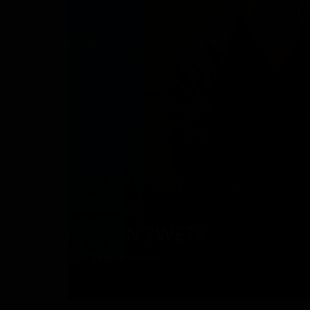
TEUN ZWETS
Нидерланды