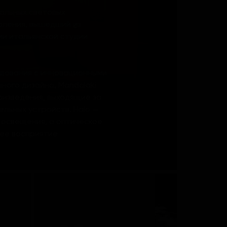
уальных световых
оления, вышедший из
и итальянской студии
дования с инновационными
ого дизайна, Mandalaki
оизведения, выходящие за
льных устройств. Halo —
 освещения, а оптическое
ее восприятие