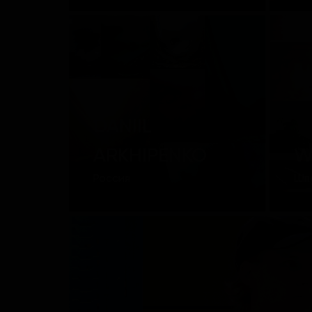
DANIIL
ARKHIPENKO
W
Россия
Шв