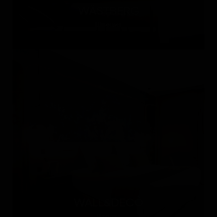
WÄSTBERG
Швеция
WALL&DECÒ
Италия