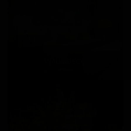
WALL&DECÒ
Италия