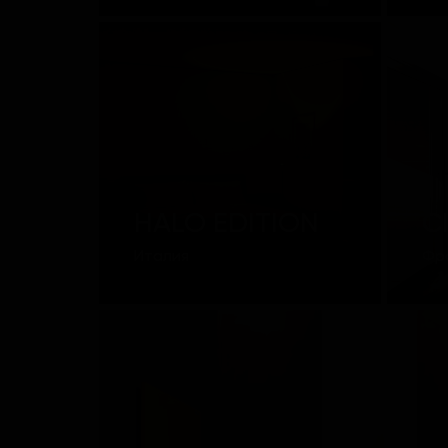
HALO EDITION
C
Италия
Фр