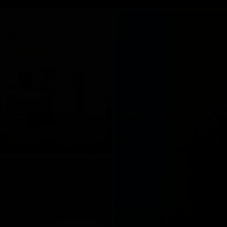
INIER
анция