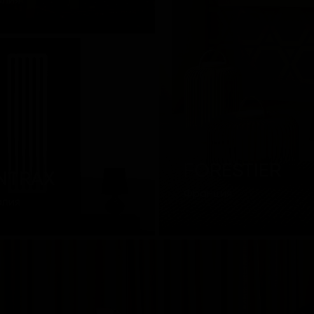
алия
FORESTIER
NTRAX
Франция
алия