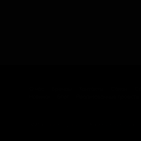
О нас
Бренды
Контакты
Салон
Са
Новинки
Блог
Реализованные проекты
2026 © Laboratory group
Разработано в
Indexis