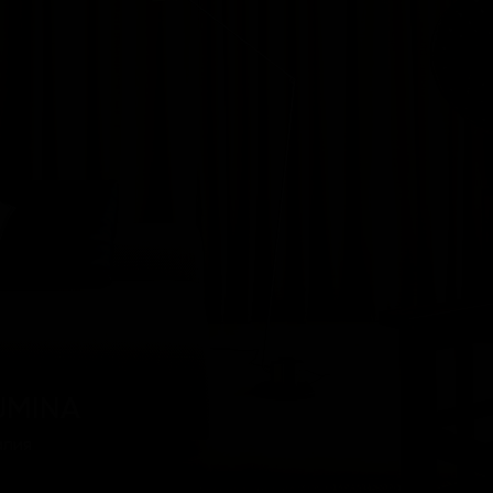
UMINA
алия