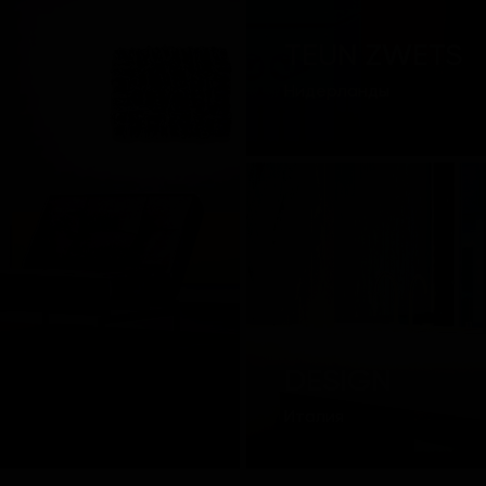
TEUN ZWETS
Нидерланды
QUADRO
DESIGN
Италия