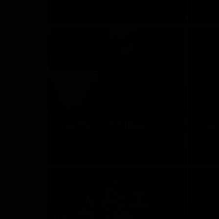
Италия
Ит
DANIIL
ARKHIPENKO
A
Россия
Ит