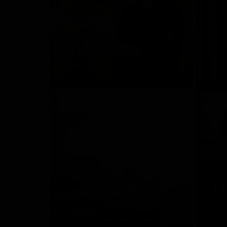
DMITRY
TURCAN
Россия
L
WÄSTBERG
Ит
Швеция