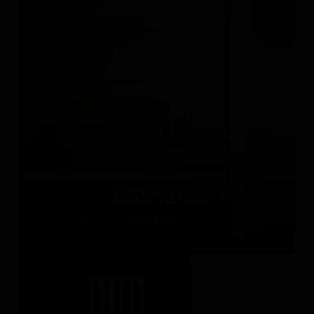
WÄSTBERG
Швеция