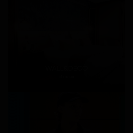
WALL&DECÒ
Италия