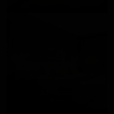
WALL&DECÒ
Италия