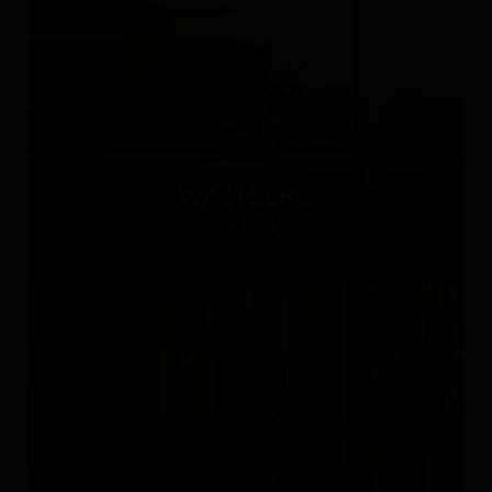
WÄSTBERG
Швеция