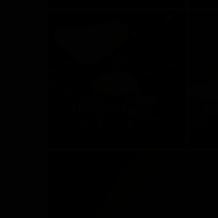
Q
LUCEPLAN
D
Италия
Ит