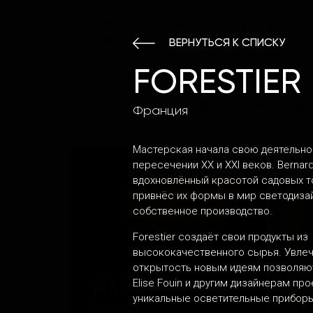
КАНТЕМИРОВСКАЯ
ВЕРНУТЬСЯ К СПИСКУ
FORESTIER
ВСЕ
ОФИС
ДЕ
Франция
Мастерская начала свою деятельно
пересечении XX и XXI веков. Bernard 
вдохновлённый красотой садовых т
привнёс их формы в мир светодизай
собственное производство.
Forestier создаёт свои продукты из
высококачественного сырья. Увлеч
открытость новым идеям позволяют C
Elise Fouin и другим дизайнерам пр
HALO EDITION
B
уникальные осветительные прибор