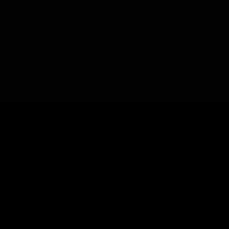
О нас
Бренды
Контакты
Салон
Са
Новинки
Блог
Реализованные проекты
2026 © Laboratory group
Разработано в
Indexis