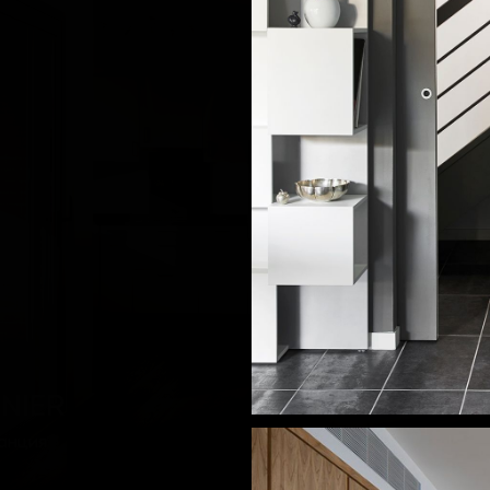
INIER
анция