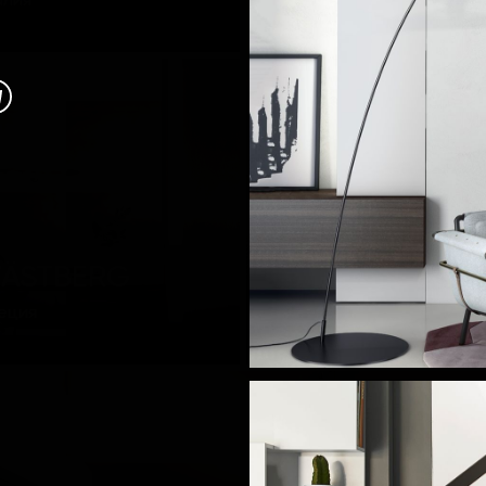
алия
FORESTIER
ÄSTBERG
Франция
еция