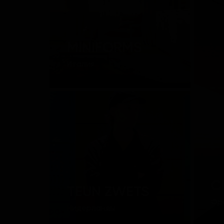
MINIFORMS
Италия
C
TEUN ZWETS
Фр
Нидерланды