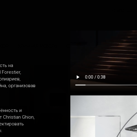
+7 (812) 402
КОР
УЛИЧНАЯ МЕБЕЛЬ
СВЕТ
ВАННАЯ
КУХНЯ
сть на
Forestier,
опиариев,
на, организовав
ённость и
hristian Ghion,
оектировать
REM
ы.