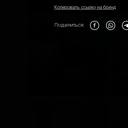
Италия
Ит
Копировать ссылку на бренд
Поделиться:
DANIIL
ARKHIPENKO
W
Россия
Шв