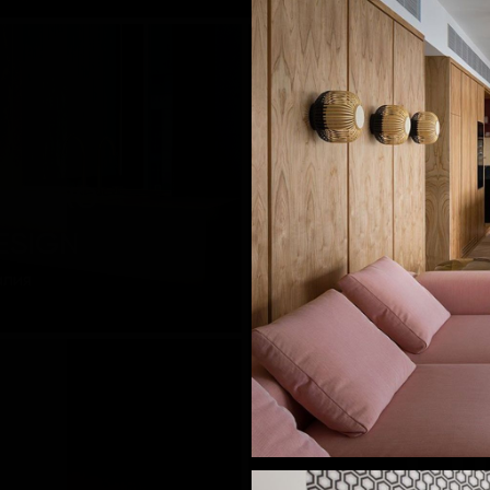
UADRO
ESIGN
алия