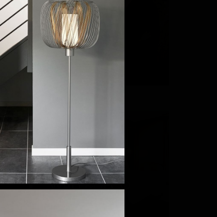
DMITRY
TURCAN
Россия
WALL&DECÒ
Италия