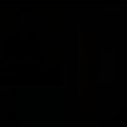
EUN ZWETS
дерланды