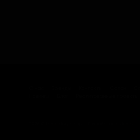
О нас
Бренды
Контакты
Салон
Са
Новинки
Блог
Реализованные проекты
2026 © Laboratory group
Разработано в
Indexis