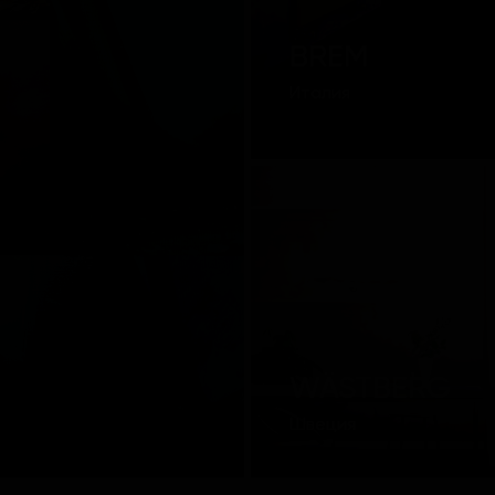
BREM
Италия
WÄSTBERG
Швеция