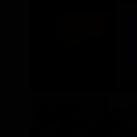
HALO EDITION
T
Италия
Ни