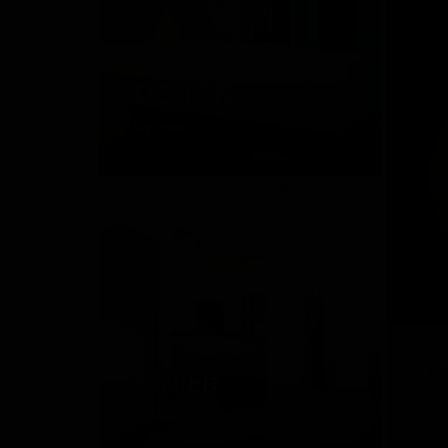
QUADRO
DESIGN
Италия
P
CINIER
Ит
Франция