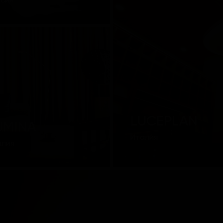
ссия
LUCEPLAN
UMINA
Италия
алия