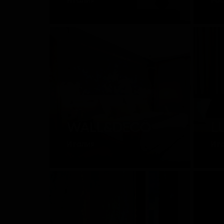
Италия
Ро
WALL&DECÒ
L
Италия
Ит