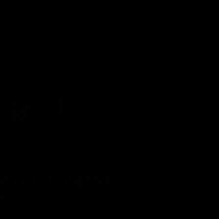
AOLA PARONETTO
алия