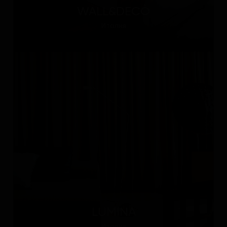
WALL&DECÒ
Италия
LUMINA
Италия