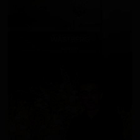
WÄSTBERG
Швеция