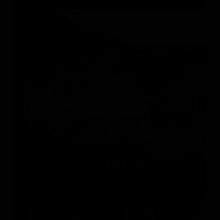
WALL&DECÒ
Италия