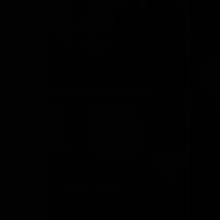
DMITRY
TURCAN
Россия
W
MINIFORMS
Ит
Италия