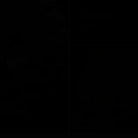
LUMINA
Италия
бели и
ьей
идный
ось
е в
в и
PAOLA
а
дметов,
PARONETTO
к деталям
Италия