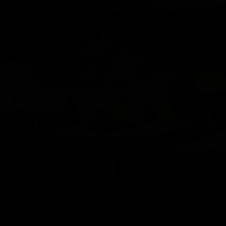
ALL&DECÒ
алия