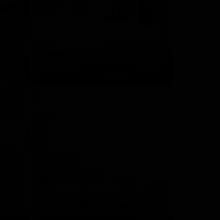
QUADRO
DESIGN
Италия
WÄSTBERG
Швеция