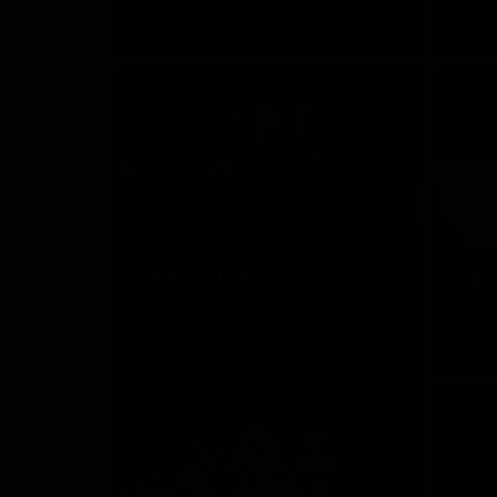
Италия
Фр
D
TEUN ZWETS
A
Нидерланды
Ро