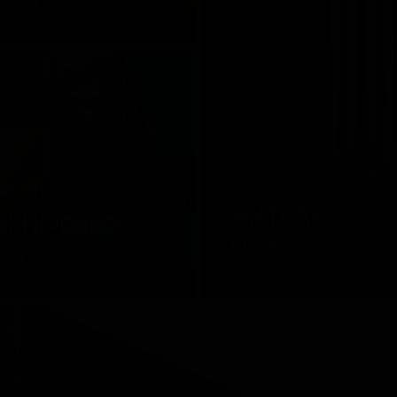
анция
ANIIL
ANTRAX
RKHIPENKO
Италия
ссия