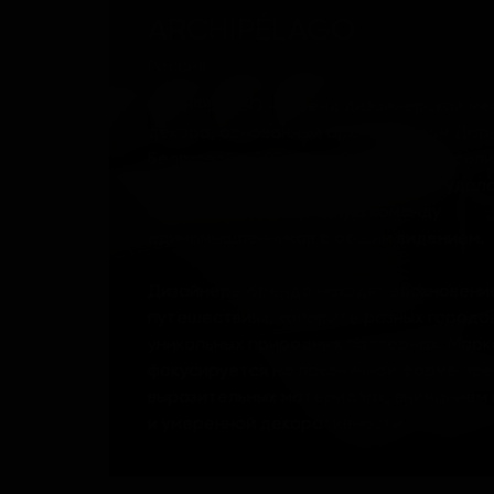
ARCHIPÉLAGO
Россия
ARCHIPÉLAGO — бренд дизайнерской ме
декора, основанный архитектором Дар
Беляковой в 2017 году. Опираясь на сол
академический фундамент, Дарье удал
собрать международную команду
единомышленников с общим видением.
Дизайнеры бренда находят вдохновени
путешествиях, колорите разных городо
уникальных природных паттернах. Марк
фокусируется на лаконичной форме пре
выразительных материалах, вниманием 
и умеренной декоративности.