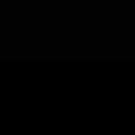
О нас
Бренды
Контакты
Салон
Са
Новинки
Блог
Реализованные проекты
2026 © Laboratory group
Разработано в
Indexis