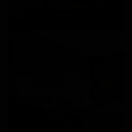
FORESTIER
Франция
WALL&DECÒ
Италия