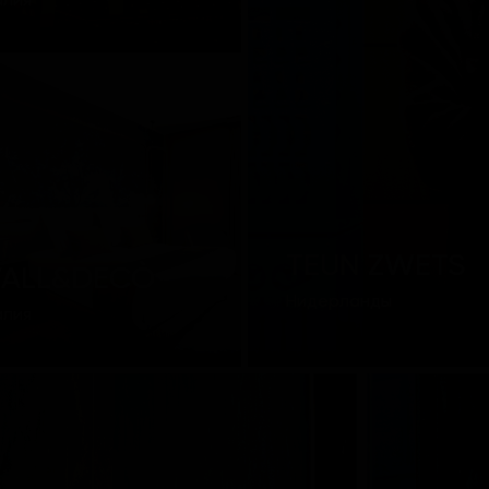
алия
TEUN ZWETS
ALL&DECÒ
Нидерланды
алия