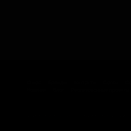
О нас
Бренды
Контакты
Салон
Са
Новинки
Блог
Реализованные проекты
2026 © Laboratory group
Разработано в
Indexis