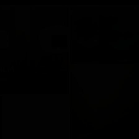
REM
алия