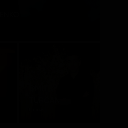
PENKO
DMITRY
TURCAN
Россия