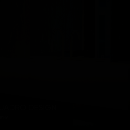
UADRO DESIGN
алия