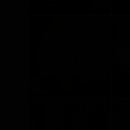
Швеция
Ит
PAOLA
PARONETTO
W
Италия
Ит