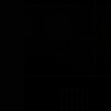
MINIFORMS
B
Италия
Ит