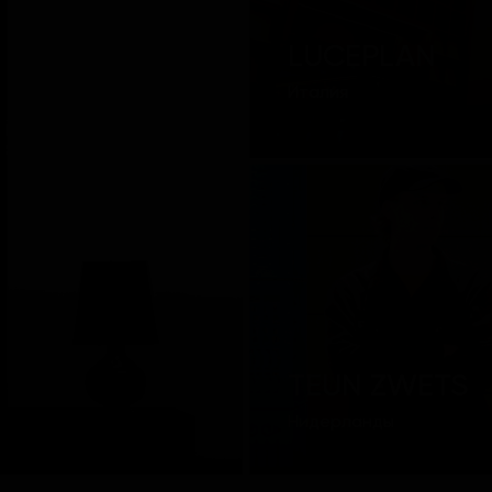
LUCEPLAN
Италия
TEUN ZWETS
Нидерланды