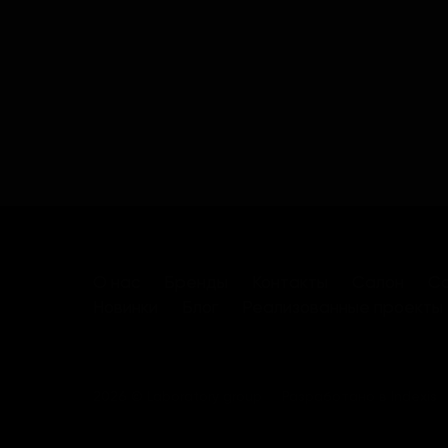
О нас
Бренды
Контакты
Салон
Са
Новинки
Блог
Реализованные проекты
2026 © Laboratory group
Разработано в
Indexis