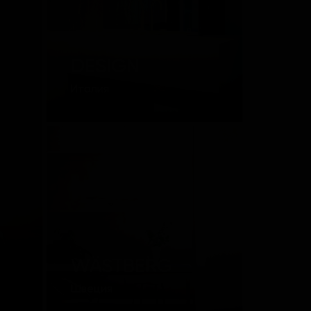
QUADRO
DESIGN
Италия
WÄSTBERG
Швеция