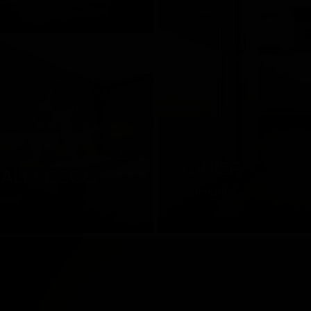
ссия
CINIER
ALL&DECÒ
Франция
алия