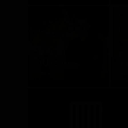
DMITRY
TURCAN
F
Россия
Фр