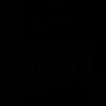
HALO EDITION
Италия
P
BREM
Ит
Италия