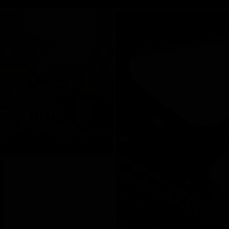
ORESTIER
анция