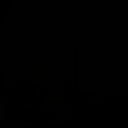
AOLA PARONETTO
алия