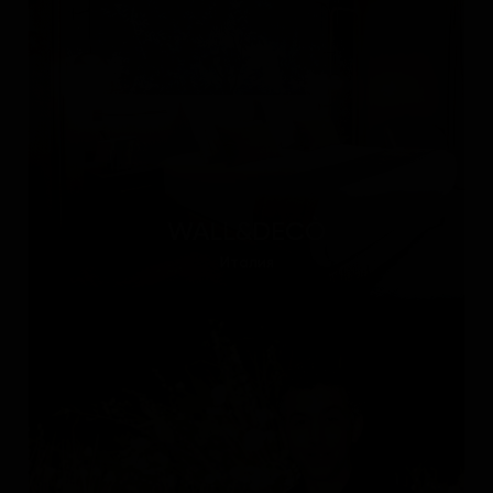
WALL&DECÒ
Италия