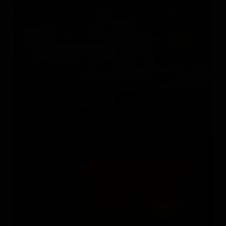
WALL&DECÒ
Италия