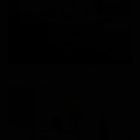
WALL&DECÒ
Италия