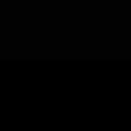
О нас
Бренды
Контакты
Салон
Са
Новинки
Блог
Реализованные проекты
2026 © Laboratory group
Разработано в
Indexis