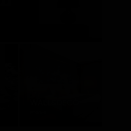
O
WALL&DECÒ
Италия