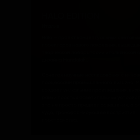
HALO EDITION
Италия
Halo — проект концептуальных световы
проекторов нового поколения, вышедши
творческой лаборатории итальянской 
дизайна Mandalaki.
Сочетая научные исследования с инно
процессами промышленного дизайна, M
создает уникальные произведения, вых
рамки простых осветительных устройств
это не просто предмет освещения, а о
чудо, трансформирующее восприятие
пространства.