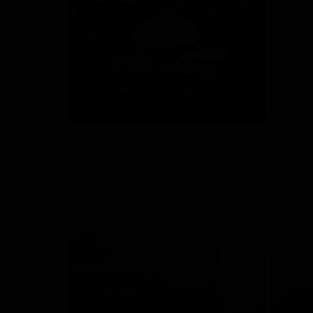
LUCEPLAN
Италия
C
WÄSTBERG
Фр
Швеция