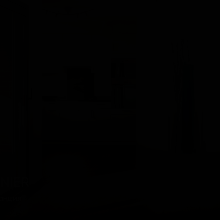
INIER
анция