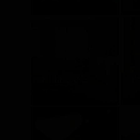
Россия
Ит
MINIFORMS
F
Италия
Фр