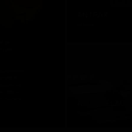
ANTRAX
Италия
х
й из
студии
вационными
andalaki
одящие за
. Halo —
птическое
ARCHIPÉLAG
Россия