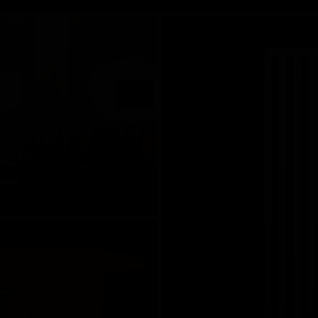
REM
алия