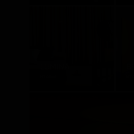
LUMINA
B
Италия
Ит