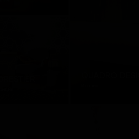
алия
QUADRO DES
ORESTIER
Италия
анция