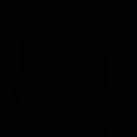
TEUN ZWETS
Нидерланды
DMITRY
TURCAN
Россия