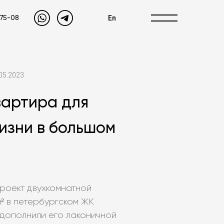
En
-75-08
05.2023
вартира для
изни в большом
роект двухкомнатной
² в петербургском ЖК
 дополнили его лаконичной