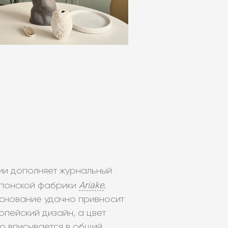
ии дополняет журнальный
Ariake
 японской фабрики
.
основание удачно привносит
опейский дизайн, а цвет
о вписывается в общий