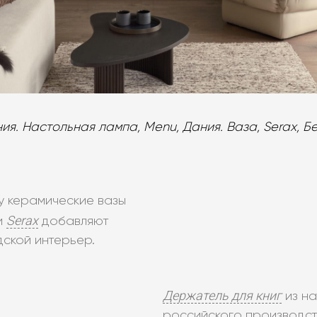
ния. Настольная лампа, Menu, Дания. Ваза, Serax, Б
у керамические вазы
Serax
и
добавляют
ской интерьер.
Держатель для книг
из на
российского производст