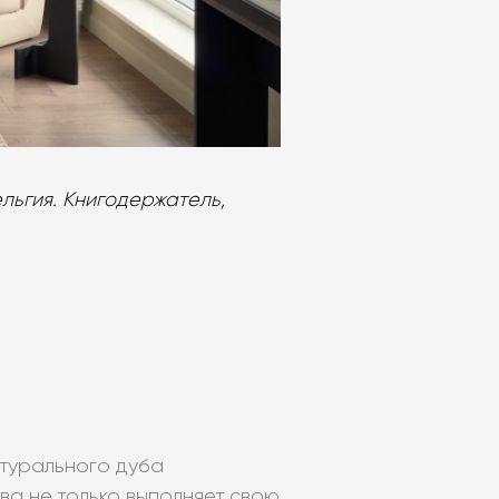
ельгия. Книгодержатель,
турального дуба
ва не только выполняет свою