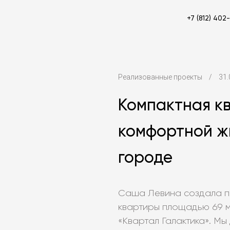
+7 (812) 402
Реализованные проекты
/
31.
Компактная к
комфортной ж
городе
Саша Левина создала п
квартиры площадью 69 м
«Квартал Галактика». Мы