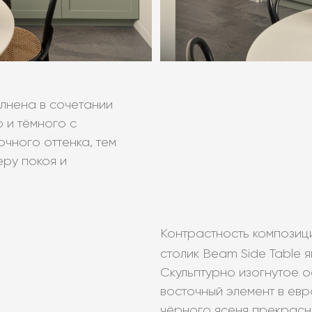
олнена в сочетании
 и тёмного с
чного оттенка, тем
ру покоя и
Контрастность композиц
столик Beam Side Table
Скульптурно изогнутое 
восточный элемент в евр
чёрного ясеня прекрасн